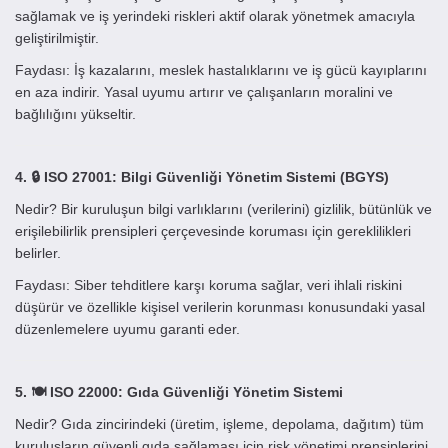
sağlamak ve iş yerindeki riskleri aktif olarak yönetmek amacıyla
geliştirilmiştir.
Faydası: İş kazalarını, meslek hastalıklarını ve iş gücü kayıplarını
en aza indirir. Yasal uyumu artırır ve çalışanların moralini ve
bağlılığını yükseltir.
4. 🔒 ISO 27001: Bilgi Güvenliği Yönetim Sistemi (BGYS)
Nedir? Bir kuruluşun bilgi varlıklarını (verilerini) gizlilik, bütünlük ve
erişilebilirlik prensipleri çerçevesinde koruması için gereklilikleri
belirler.
Faydası: Siber tehditlere karşı koruma sağlar, veri ihlali riskini
düşürür ve özellikle kişisel verilerin korunması konusundaki yasal
düzenlemelere uyumu garanti eder.
5. 🍽️ ISO 22000: Gıda Güvenliği Yönetim Sistemi
Nedir? Gıda zincirindeki (üretim, işleme, depolama, dağıtım) tüm
kuruluşların güvenli gıda sağlaması için risk yönetimi prensiplerini