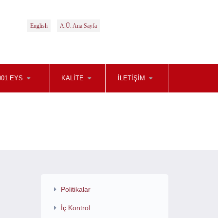
English
A.Ü. Ana Sayfa
001 EYS
KALITE
İLETIŞIM
Politikalar
İç Kontrol