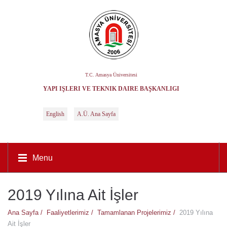
T.C. Amasya Üniversitesi
YAPI İŞLERI VE TEKNIK DAIRE BAŞKANLIĞI
English
A.Ü. Ana Sayfa
Menu
2019 Yılına Ait İşler
Ana Sayfa /
Faaliyetlerimiz /
Tamamlanan Projelerimiz /
2019 Yılına
Ait İşler