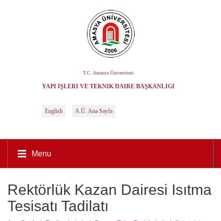
T.C. Amasya Üniversitesi
YAPI İŞLERI VE TEKNIK DAIRE BAŞKANLIĞI
English
A.Ü. Ana Sayfa
Menu
Rektörlük Kazan Dairesi Isıtma
Tesisatı Tadilatı